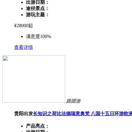
出游日期：
途径景点：
游玩主题：
¥
28000
起
满意度100%
查看详情
跟团游
贵阳出发
长知识之荷比法德瑞意奥梵 八国十五日环游欧
产品亮点：