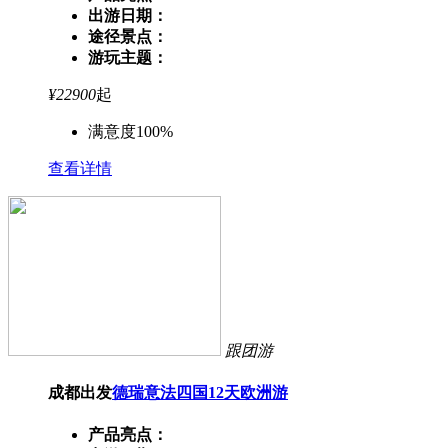
出游日期：
途径景点：
游玩主题：
¥
22900
起
满意度100%
查看详情
跟团游
成都出发
德瑞意法四国12天欧洲游
产品亮点：